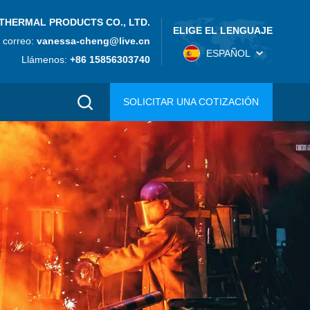
THERMAL PRODUCTS CO., LTD.
ELIGE EL LENGUAJE
 correo:
vanessa-cheng@live.cn
ESPAÑOL
Llámenos:
+86 15856303740
SOLICITAR UNA COTIZACIÓN