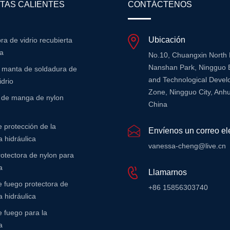
TAS CALIENTES
CONTÁCTENOS
Ubicación
bra de vidrio recubierta
na
No.10, Chuangxin North
Nanshan Park, Ningguo 
e manta de soldadura de
and Technological Deve
idrio
Zone, Ningguo City, Anhu
r de manga de nylon
China
 protección de la
Envíenos un correo el
 hidráulica
vanessa-cheng@live.cn
otectora de nylon para
a
Llamarnos
 fuego protectora de
+86 15856303740
 hidráulica
 fuego para la
a