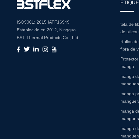
ETIQUE
ISO9001: 2015 IATF16949
tela de fi
Establecido en 2012, Ningguo
de silico
BST Thermal Products Co., Ltd.
Rollos d
es un fabricante líder
fibra de v
especializado en soluciones
Protecto
integrales de resistencia a la alta
manga
temperatura y abrasión Con un
manga de
compromiso con la innovación y
manguera
la calidad, proporcionamos una
amplia gama de productos
manga pr
adaptados para satisfacer las
manguer
diversas necesidades de
manga de
diversas industrias Cartera de
manguera
productos Nuestra extensa
manga de
cartera de productos incluye:
manguer
Mangas de aislamiento: