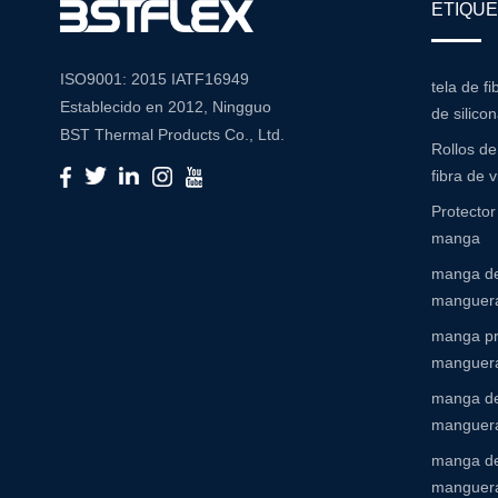
ETIQUE
ISO9001: 2015 IATF16949
tela de fi
Establecido en 2012, Ningguo
de silico
BST Thermal Products Co., Ltd.
Rollos d
es un fabricante líder
fibra de v
especializado en soluciones
Protecto
integrales de resistencia a la alta
manga
temperatura y abrasión Con un
manga de
compromiso con la innovación y
manguera
la calidad, proporcionamos una
amplia gama de productos
manga pr
adaptados para satisfacer las
manguer
diversas necesidades de
manga de
diversas industrias Cartera de
manguera
productos Nuestra extensa
manga de
cartera de productos incluye:
manguer
Mangas de aislamiento: