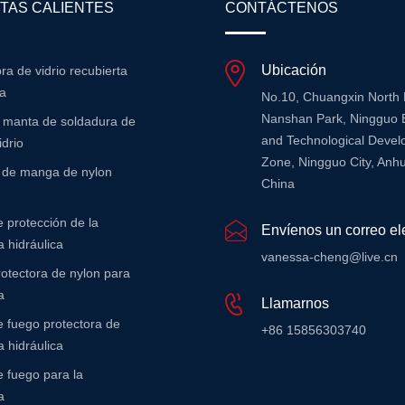
TAS CALIENTES
CONTÁCTENOS
Ubicación
bra de vidrio recubierta
na
No.10, Chuangxin North
Nanshan Park, Ningguo 
e manta de soldadura de
and Technological Deve
idrio
Zone, Ningguo City, Anhu
r de manga de nylon
China
 protección de la
Envíenos un correo el
 hidráulica
vanessa-cheng@live.cn
otectora de nylon para
a
Llamarnos
 fuego protectora de
+86 15856303740
 hidráulica
 fuego para la
a