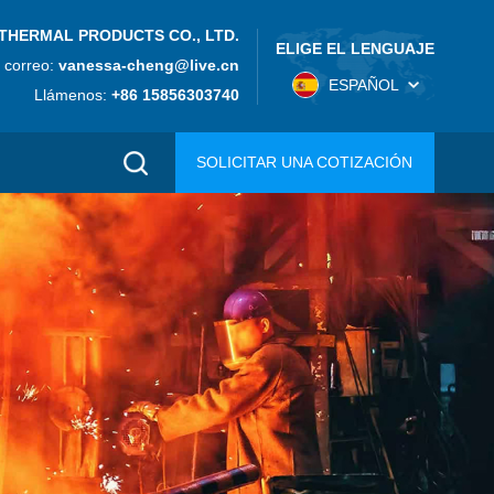
THERMAL PRODUCTS CO., LTD.
ELIGE EL LENGUAJE
 correo:
vanessa-cheng@live.cn
ESPAÑOL
Llámenos:
+86 15856303740
SOLICITAR UNA COTIZACIÓN