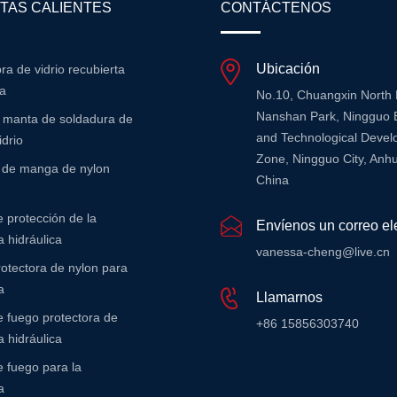
TAS CALIENTES
CONTÁCTENOS
Ubicación
bra de vidrio recubierta
na
No.10, Chuangxin North
Nanshan Park, Ningguo 
e manta de soldadura de
and Technological Deve
idrio
Zone, Ningguo City, Anhu
r de manga de nylon
China
 protección de la
Envíenos un correo el
 hidráulica
vanessa-cheng@live.cn
otectora de nylon para
a
Llamarnos
 fuego protectora de
+86 15856303740
 hidráulica
 fuego para la
a