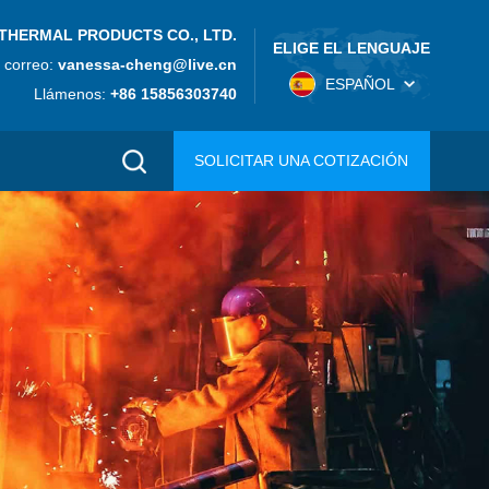
THERMAL PRODUCTS CO., LTD.
ELIGE EL LENGUAJE
 correo:
vanessa-cheng@live.cn
ESPAÑOL
Llámenos:
+86 15856303740
SOLICITAR UNA COTIZACIÓN