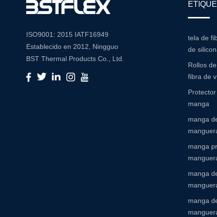
ETIQUE
ISO9001: 2015 IATF16949
tela de fi
Establecido en 2012, Ningguo
de silico
BST Thermal Products Co., Ltd.
Rollos d
es un fabricante líder
fibra de v
especializado en soluciones
Protecto
integrales de resistencia a la alta
manga
temperatura y abrasión Con un
manga de
compromiso con la innovación y
manguera
la calidad, proporcionamos una
amplia gama de productos
manga pr
adaptados para satisfacer las
manguer
diversas necesidades de
manga de
diversas industrias Cartera de
manguera
productos Nuestra extensa
manga de
cartera de productos incluye:
manguer
Mangas de aislamiento: