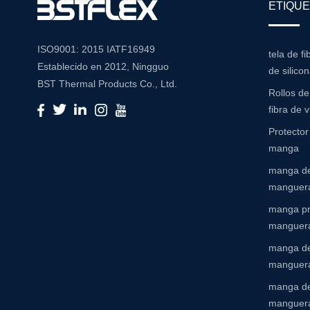
ETIQUE
ISO9001: 2015 IATF16949
tela de fi
Establecido en 2012, Ningguo
de silico
BST Thermal Products Co., Ltd.
Rollos d
es un fabricante líder
fibra de v
especializado en soluciones
Protecto
integrales de resistencia a la alta
manga
temperatura y abrasión Con un
manga de
compromiso con la innovación y
manguera
la calidad, proporcionamos una
amplia gama de productos
manga pr
adaptados para satisfacer las
manguer
diversas necesidades de
manga de
diversas industrias Cartera de
manguera
productos Nuestra extensa
manga de
cartera de productos incluye:
manguer
Mangas de aislamiento: