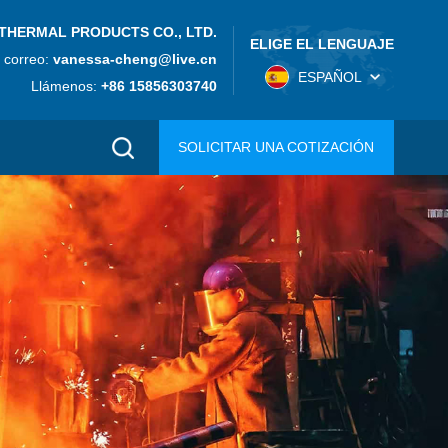
THERMAL PRODUCTS CO., LTD.
ELIGE EL LENGUAJE
 correo:
vanessa-cheng@live.cn
ESPAÑOL
Llámenos:
+86 15856303740
SOLICITAR UNA COTIZACIÓN