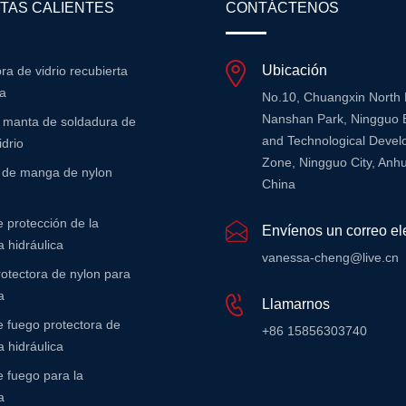
TAS CALIENTES
CONTÁCTENOS
Ubicación
bra de vidrio recubierta
na
No.10, Chuangxin North
Nanshan Park, Ningguo 
e manta de soldadura de
and Technological Deve
idrio
Zone, Ningguo City, Anhu
r de manga de nylon
China
 protección de la
Envíenos un correo el
 hidráulica
vanessa-cheng@live.cn
otectora de nylon para
a
Llamarnos
 fuego protectora de
+86 15856303740
 hidráulica
 fuego para la
a