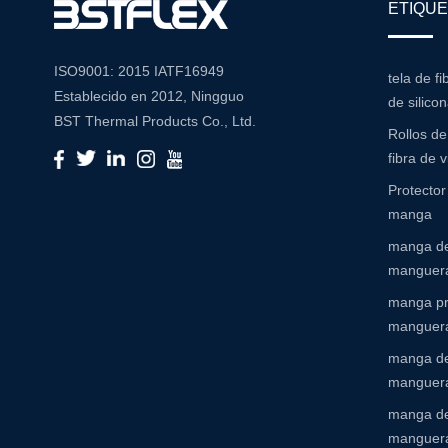
ETIQUE
ISO9001: 2015 IATF16949
tela de fi
Establecido en 2012, Ningguo
de silico
BST Thermal Products Co., Ltd.
Rollos d
es un fabricante líder
fibra de v
especializado en soluciones
Protecto
integrales de resistencia a la alta
manga
temperatura y abrasión Con un
manga de
compromiso con la innovación y
manguera
la calidad, proporcionamos una
amplia gama de productos
manga pr
adaptados para satisfacer las
manguer
diversas necesidades de
manga de
diversas industrias Cartera de
manguera
productos Nuestra extensa
manga de
cartera de productos incluye:
manguer
Mangas de aislamiento: