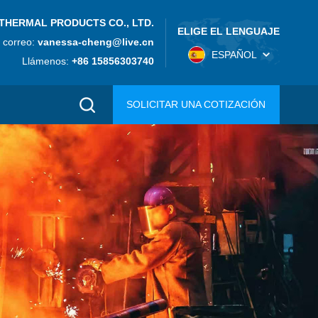
THERMAL PRODUCTS CO., LTD.
ELIGE EL LENGUAJE
 correo:
vanessa-cheng@live.cn
ESPAÑOL
Llámenos:
+86 15856303740
SOLICITAR UNA COTIZACIÓN