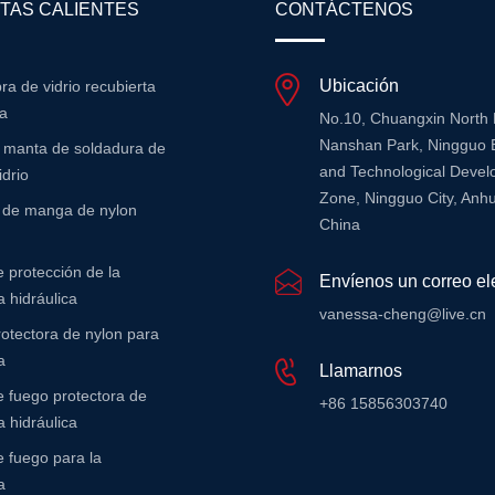
TAS CALIENTES
CONTÁCTENOS
Ubicación
bra de vidrio recubierta
na
No.10, Chuangxin North
Nanshan Park, Ningguo 
e manta de soldadura de
and Technological Deve
idrio
Zone, Ningguo City, Anhu
r de manga de nylon
China
 protección de la
Envíenos un correo el
 hidráulica
vanessa-cheng@live.cn
otectora de nylon para
a
Llamarnos
 fuego protectora de
+86 15856303740
 hidráulica
 fuego para la
a