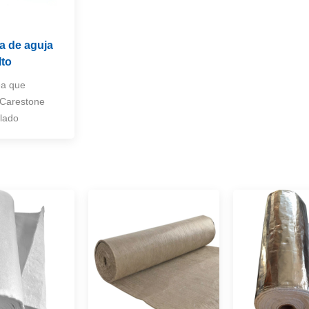
a de aguja
lto
ea que
 Carestone
 lado