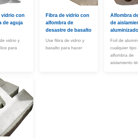
 vidrio con
Fibra de vidrio con
Alfombra d
a de aguja
alfombra de
de aislamie
desastre de basalto
aluminizad
de vidrio y
Use fibra de vidrio y
Foil de alumin
ílice para
basalto para hacer
cualquier tipo
alfombra de
aislamiento t