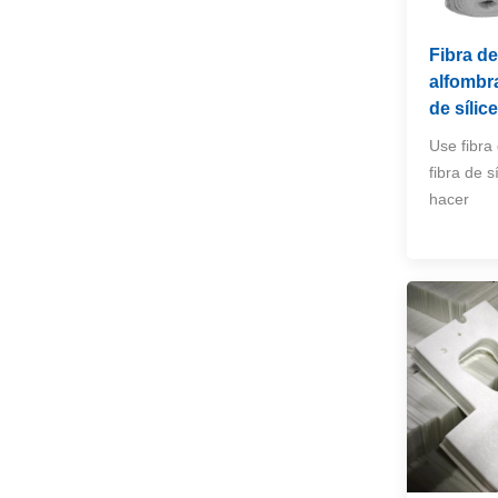
Manta de aislamiento
de fibra de cerámica
Fibra de
de alta temperatura
VER MÁS
alfombr
de sílice
Use fibra 
Escudo de calor del
fibra de s
colector de escape
para automóviles,
hacer
VER MÁS
camiones y SUV