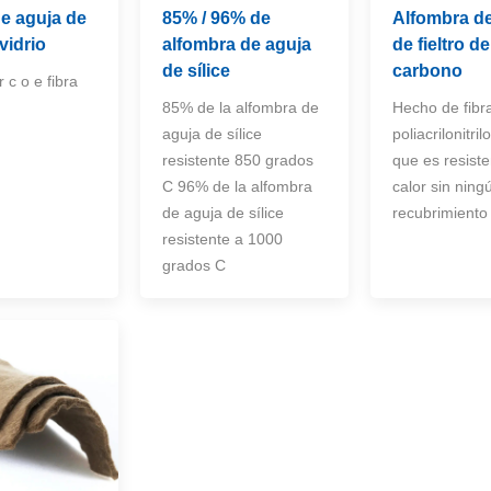
de aguja de
85% / 96% de
Alfombra d
 vidrio
alfombra de aguja
de fieltro de
de sílice
carbono
 c o e fibra
85% de la alfombra de
Hecho de fibr
aguja de sílice
poliacrilonitril
resistente 850 grados
que es resiste
C 96% de la alfombra
calor sin ning
de aguja de sílice
recubrimiento
resistente a 1000
grados C