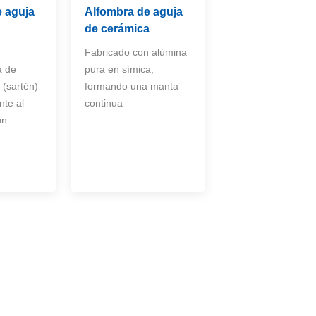
e aguja
Alfombra de aguja
de cerámica
Fabricado con alúmina
a de
pura en símica,
o (sartén)
formando una manta
nte al
continua
ún