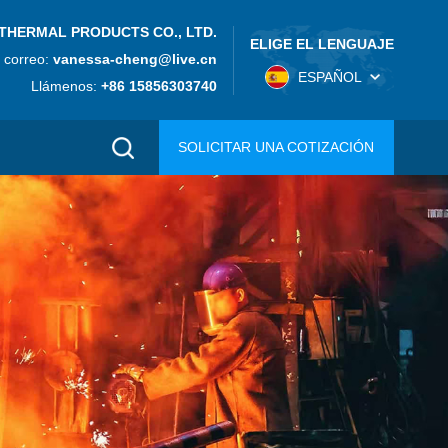
THERMAL PRODUCTS CO., LTD.
ELIGE EL LENGUAJE
 correo:
vanessa-cheng@live.cn
ESPAÑOL
Llámenos:
+86 15856303740
SOLICITAR UNA COTIZACIÓN