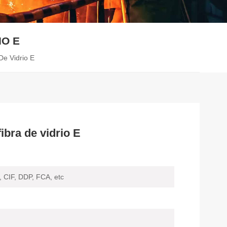
IO E
De Vidrio E
fibra de vidrio E
 CIF, DDP, FCA, etc