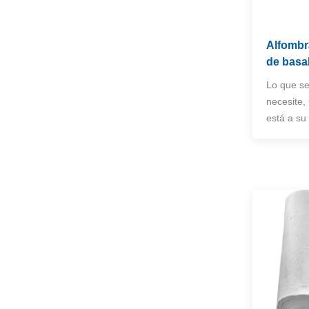
Mantas de fuego y soldadura
Alfombr
NUEVOS PRODUCTOS
de basa
Lo que s
manga de fibra de
necesite,
vidrio tejido a alta
temperatura
está a su
VER MÁS
Rollos de manta de
soldadura de fibra de
vidrio recubiertas de
VER MÁS
vermiculita
Manga reflectante de
aluminio dividido de
aluminio
VER MÁS