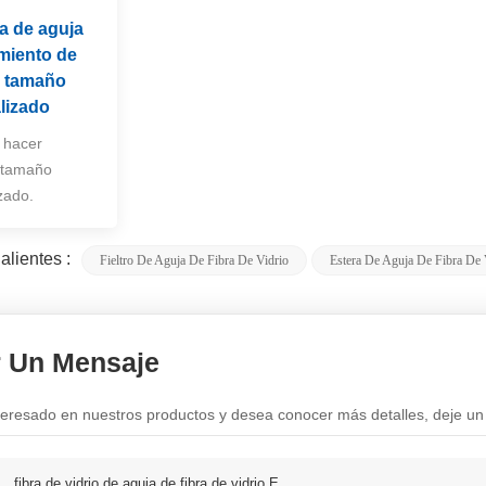
a de aguja
amiento de
e tamaño
lizado
 hacer
 tamaño
zado.
alientes :
Fieltro De Aguja De Fibra De Vidrio
Estera De Aguja De Fibra De 
r Un Mensaje
nteresado en nuestros productos y desea conocer más detalles, deje un
:
fibra de vidrio de aguja de fibra de vidrio E