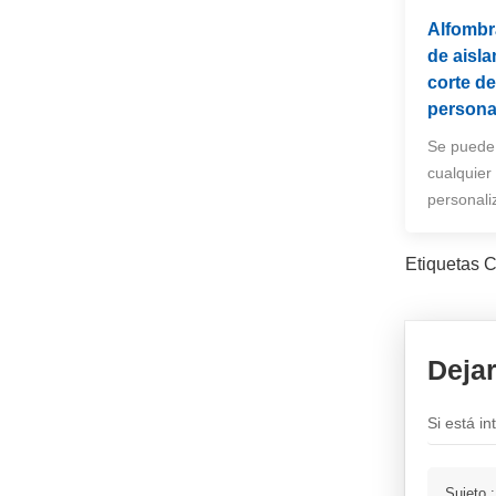
Alfombr
de aisl
corte d
persona
Se puede
cualquier
personali
Etiquetas C
Deja
Si está i
Sujeto 