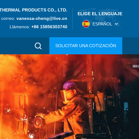
THERMAL PRODUCTS CO., LTD.
ELIGE EL LENGUAJE
 correo:
vanessa-cheng@live.cn
ESPAÑOL
Llámenos:
+86 15856303740
SOLICITAR UNA COTIZACIÓN