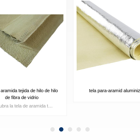
de hilo
tela para-aramid aluminizada
c
Descubra la tela de aramida tejida combinada de hilo de fibra de vidrio: una mezcla de protección premium que ofrece un rendimiento superior en varias aplicaciones Ligero pero estructuralmente estable, protege el equipo y el personal en entornos peligrosos Ideal para ropa de seguridad, articulaciones de expansión, cubiertas de manguera y más, su mezcla compuesta garantiza la durabilidad y el desgaste no irritante Con alta resistencia, resistencia a la abrasión y estabilidad térmica, es la mejor opción para soluciones personalizadas Aparentemente operativo y no peligroso, prioriza la comodidad y seguridad del operador.