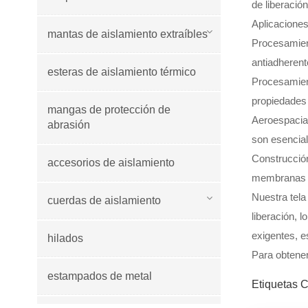
de liberació
Aplicaciones
mantas de aislamiento extraíbles
Procesamient
antiadherent
esteras de aislamiento térmico
Procesamient
propiedades 
mangas de protección de
Aeroespacial
abrasión
son esencial
Construcción 
accesorios de aislamiento
membranas a
Nuestra tela
cuerdas de aislamiento
liberación, 
exigentes, e
hilados
Para obtener
estampados de metal
Etiquetas C