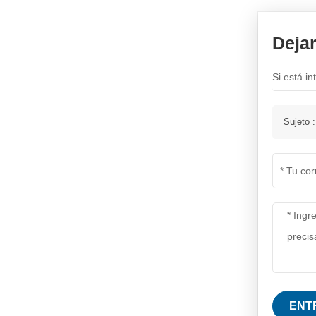
Mantas de fuego y soldadura
Deja
NUEVOS PRODUCTOS
Si está i
manga de fibra de
vidrio tejido a alta
temperatura
Sujeto 
VER MÁS
Rollos de manta de
soldadura de fibra de
vidrio recubiertas de
VER MÁS
vermiculita
Manga reflectante de
aluminio dividido de
aluminio
VER MÁS
ENT