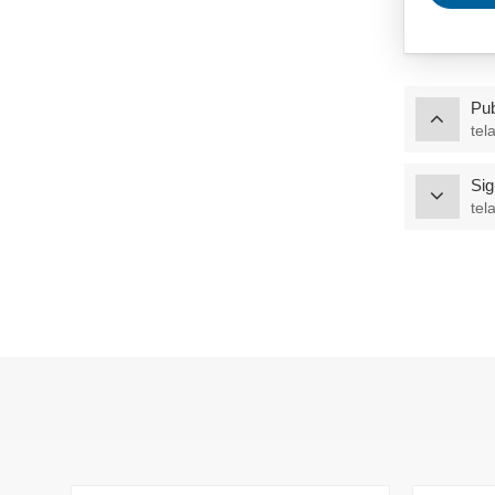
Manta de aislamiento
de fibra de cerámica
de alta temperatura
VER MÁS
Pub
tel
Escudo de calor del
colector de escape
Sig
para automóviles,
VER MÁS
camiones y SUV
tel