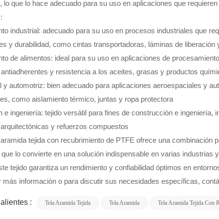
n, lo que lo hace adecuado para su uso en aplicaciones que requieren
:
o industrial: adecuado para su uso en procesos industriales que requ
es y durabilidad, como cintas transportadoras, láminas de liberación 
o de alimentos: ideal para su uso en aplicaciones de procesamiento
antiadherentes y resistencia a los aceites, grasas y productos quím
 y automotriz: bien adecuado para aplicaciones aeroespaciales y auto
es, como aislamiento térmico, juntas y ropa protectora
e ingeniería: tejido versátil para fines de construcción e ingeniería, 
rquitectónicas y refuerzos compuestos
 aramida tejida con recubrimiento de PTFE ofrece una combinación pe
lo que lo convierte en una solución indispensable en varias industrias 
ste tejido garantiza un rendimiento y confiabilidad óptimos en entorno
 más información o para discutir sus necesidades específicas, cont
alientes :
Tela Aramida Tejida
Tela Aramida
Tela Aramida Tejida Con