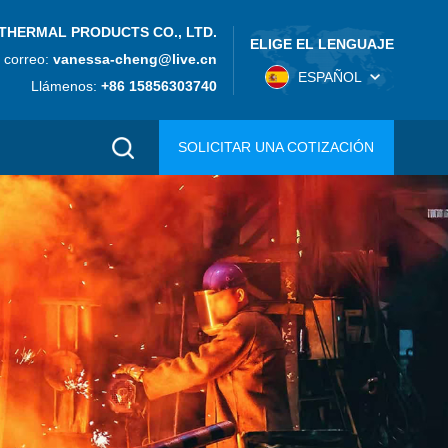
THERMAL PRODUCTS CO., LTD.
ELIGE EL LENGUAJE
 correo:
vanessa-cheng@live.cn
ESPAÑOL
Llámenos:
+86 15856303740
SOLICITAR UNA COTIZACIÓN