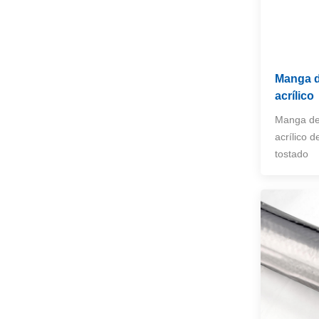
Manta de aislamiento
de fibra de cerámica
de alta temperatura
VER MÁS
Manga de
acrílico
Escudo de calor del
colector de escape
Manga de 
para automóviles,
VER MÁS
camiones y SUV
acrílico d
tostado