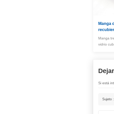
Manga de
recubier
Manga tre
vidrio cub
Deja
Si está i
Sujeto 