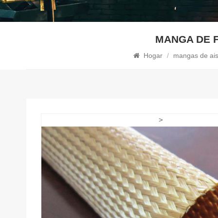
MANGA DE F
Hogar
/
mangas de ais
>