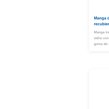
Mantas de fuego y soldadura
Manga de
NUEVOS PRODUCTOS
recubier
Manga tre
manga de fibra de
vidrio tejido a alta
vidrio co
temperatura
VER MÁS
goma de s
Rollos de manta de
soldadura de fibra de
vidrio recubiertas de
VER MÁS
vermiculita
Manga reflectante de
aluminio dividido de
aluminio
VER MÁS