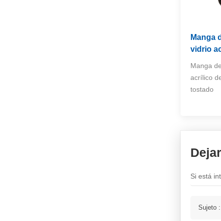
Mantas de fuego y soldadura
Manga d
NUEVOS PRODUCTOS
vidrio ac
Manga de 
manga de fibra de
vidrio tejido a alta
acrílico d
temperatura
VER MÁS
tostado
Rollos de manta de
soldadura de fibra de
vidrio recubiertas de
VER MÁS
vermiculita
Deja
Si está i
Manga reflectante de
aluminio dividido de
aluminio
VER MÁS
Sujeto 