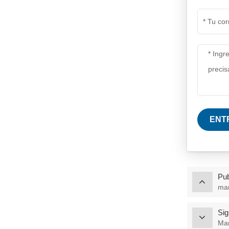
Manta de aislamiento
de fibra de cerámica
de alta temperatura
VER MÁS
Escudo de calor del
colector de escape
para automóviles,
VER MÁS
camiones y SUV
ENT
Pub
man
Sig
Man