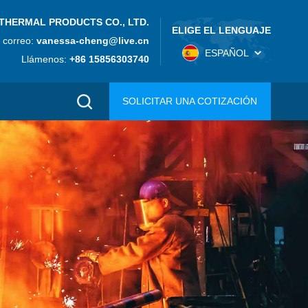
THERMAL PRODUCTS CO., LTD.
ELIGE EL LENGUAJE
 correo:
vanessa-cheng@live.cn
ESPAÑOL
Llámenos:
+86 15856303740
SOLICITAR UNA COTIZACIÓN