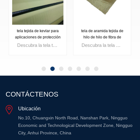
tela tejida de kevlar para
tela de aramida tejida de
aplicaciones de protección
hilo de hilo de fibra de
vidrio
Descubra la tela tejida Kevlar para aplicaciones de protección: versátil, rentable y ampliamente utilizado en aplicaciones industriales Ligero pero fuerte, ofrece flexibilidad de diseño y excelentes propiedades eléctricas, lo que garantiza un rendimiento óptimo en diversos entornos.
Descubra la tela de aramida tejida combinada de hilo de fibra de vidrio: una mezcla de protección premium que ofrece un rendimiento superior en varias aplicaciones Ligero pero estructuralmente estable, protege el equipo y el personal en entornos peligrosos Ideal para ropa de seguridad, articulaciones de expansión, cubiertas de manguera y más, su mezcla compuesta garantiza la durabilidad y el desgaste no irritante Con alta resistencia, resistencia a la abrasión y estabilidad térmica, es la mejor opción para soluciones personalizadas Aparentemente operativo y no peligroso, prioriza la comodidad y seguridad del operador.
OBTENGA
OBTENGA
CONTÁCTENOS
MÁS
MÁS
Ubicación
INFORMACIÓN
INFORMACIÓN
No.10, Chuangxin North Road, Nanshan Park, Ningguo
Economic and Technological Development Zone, Ningguo
City, Anhui Province, China