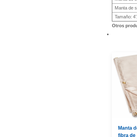
Manta de s
Manta de aislamiento
de fibra de cerámica
Tamaño: 4'X
de alta temperatura
VER MÁS
Otros produ
Escudo de calor del
colector de escape
para automóviles,
VER MÁS
camiones y SUV
Manta d
fibra de 