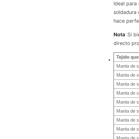
Mantas de fuego y soldadura
Ideal para
soldadura 
hace perfe
NUEVOS PRODUCTOS
Nota
:Si b
manga de fibra de
directo pr
vidrio tejido a alta
temperatura
VER MÁS
Tejido qu
Manta de so
Manta de so
Rollos de manta de
soldadura de fibra de
Manta de so
vidrio recubiertas de
VER MÁS
vermiculita
Manta de so
Manta de so
Manta de so
Manga reflectante de
aluminio dividido de
Manta de so
aluminio
VER MÁS
Manta de so
Manta de so