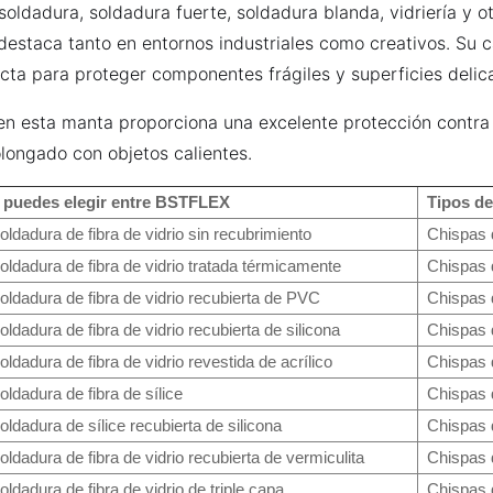
 soldadura, soldadura fuerte, soldadura blanda, vidriería y 
destaca tanto en entornos industriales como creativos. Su
cta para proteger componentes frágiles y superficies delic
ien esta manta proporciona una excelente protección contra
olongado con objetos calientes.
e puedes elegir entre BSTFLEX
Tipos de
ldadura de fibra de vidrio sin recubrimiento
Chispas d
ldadura de fibra de vidrio tratada térmicamente
Chispas d
ldadura de fibra de vidrio recubierta de PVC
Chispas 
ldadura de fibra de vidrio recubierta de silicona
Chispas d
ldadura de fibra de vidrio revestida de acrílico
Chispas 
ldadura de fibra de sílice
Chispas 
ldadura de sílice recubierta de silicona
Chispas 
ldadura de fibra de vidrio recubierta de vermiculita
Chispas 
ldadura de fibra de vidrio de triple capa
Chispas 