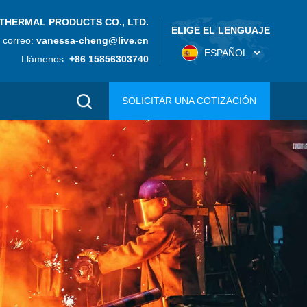
THERMAL PRODUCTS CO., LTD.
ELIGE EL LENGUAJE
 correo:
vanessa-cheng@live.cn
ESPAÑOL
Llámenos:
+86 15856303740
SOLICITAR UNA COTIZACIÓN