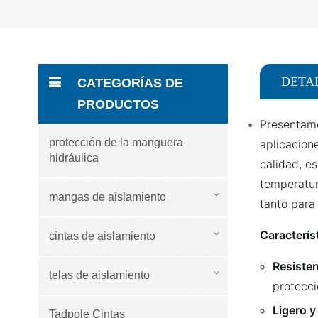
DETA
CATEGORÍAS DE
PRODUCTOS
Presentamo
protección de la manguera
aplicacion
hidráulica
calidad, e
temperatur
mangas de aislamiento
tanto para
Característ
cintas de aislamiento
Resisten
telas de aislamiento
protecci
Ligero y
Tadpole Cintas