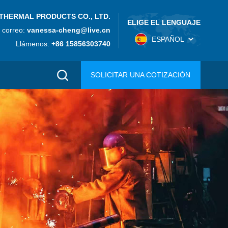
THERMAL PRODUCTS CO., LTD.
ELIGE EL LENGUAJE
 correo:
vanessa-cheng@live.cn
ESPAÑOL
Llámenos:
+86 15856303740
SOLICITAR UNA COTIZACIÓN