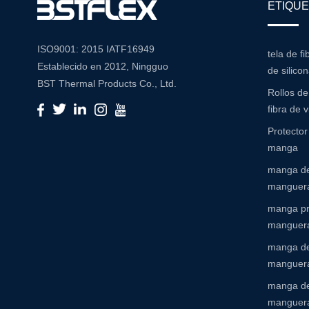
ETIQUE
ISO9001: 2015 IATF16949
tela de fi
Establecido en 2012, Ningguo
de silico
BST Thermal Products Co., Ltd.
Rollos d
es un fabricante líder
fibra de v
especializado en soluciones
Protecto
integrales de resistencia a la alta
manga
temperatura y abrasión Con un
manga de
compromiso con la innovación y
manguera
la calidad, proporcionamos una
amplia gama de productos
manga pr
adaptados para satisfacer las
manguer
diversas necesidades de
manga de
diversas industrias Cartera de
manguera
productos Nuestra extensa
manga de
cartera de productos incluye:
manguer
Mangas de aislamiento: