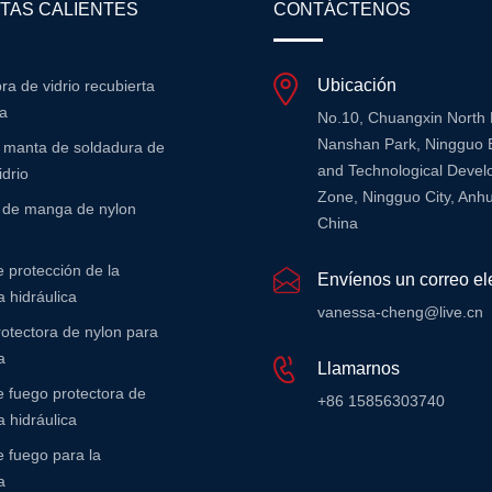
TAS CALIENTES
CONTÁCTENOS
Ubicación
bra de vidrio recubierta
na
No.10, Chuangxin North
Nanshan Park, Ningguo 
e manta de soldadura de
and Technological Deve
idrio
Zone, Ningguo City, Anhu
r de manga de nylon
China
 protección de la
Envíenos un correo el
 hidráulica
vanessa-cheng@live.cn
otectora de nylon para
a
Llamarnos
 fuego protectora de
+86 15856303740
 hidráulica
 fuego para la
a