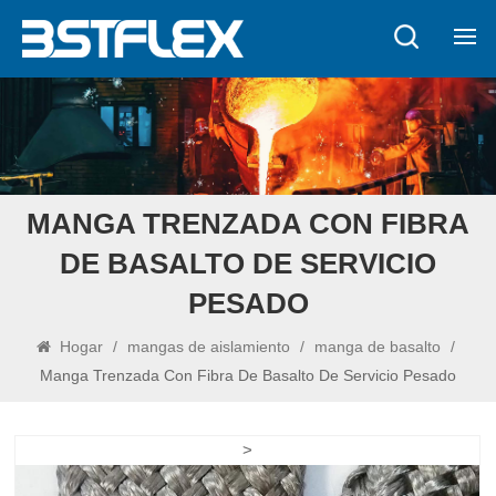
MANGA TRENZADA CON FIBRA
DE BASALTO DE SERVICIO
PESADO
Hogar
/
mangas de aislamiento
/
manga de basalto
/
Manga Trenzada Con Fibra De Basalto De Servicio Pesado
>