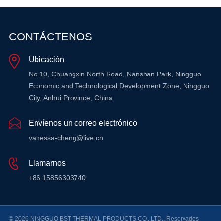
OBTENGA
OBTENGA
OB
CONTÁCTENOS
MÁS
MÁS
Ubicación
INFORMACIÓN
INFORMACIÓN
INF
No.10, Chuangxin North Road, Nanshan Park, Ningguo
Economic and Technological Development Zone, Ningguo
City, Anhui Province, China
Envíenos un correo electrónico
vanessa-cheng@live.cn
Llamarnos
+86 15856303740
© 2026 NINGGUO BST THERMAL PRODUCTS CO., LTD.. Reservados