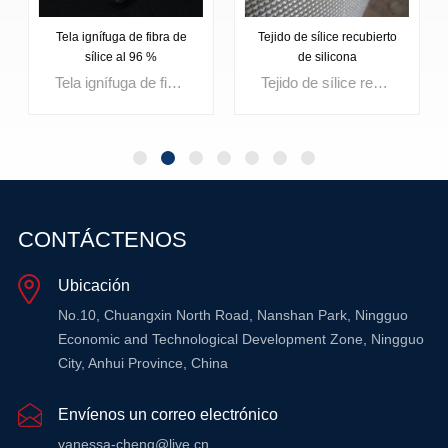
Tejido de sílice recubierto
Tejido de sílice
de silicona
aluminizado para
protección contra altas
Tejido de sílice recubierto de silicona Es una tela aislante de alta temperatura fabricada con un 96 % de fibra de sílice y un revestimiento duradero de caucho de silicona. Diseñada para entornos con calor extremo y exposición a llamas, esta tela de sílice recubierta de silicona ofrece mayor resistencia a la abrasión, protección contra el agua y mayor durabilidad contra salpicaduras de material fundido en comparación con la tela de sílice sin revestimiento. Se utiliza ampliamente para mantas de soldadura, cortinas cortafuegos, chaquetas aislantes removibles y barreras térmicas industriales que requieren un rendimiento confiable resistente al fuego.
Tejido de sílice aluminizado para protección contra altas temperaturas Es un material de barrera térmica de alto rendimiento fabricado con un 96 % de fibra de sílice laminada con una superficie reflectante de aluminio. Este tejido de sílice aluminizado combina una excelente resistencia a altas temperaturas con la reflexión del calor radiante, lo que proporciona una mayor protección térmica en entornos industriales extremos. Se utiliza ampliamente para escudos térmicos, cortinas de soldadura, paneles de aislamiento de escape y barreras resistentes al fuego donde se requieren tanto aislamiento como protección térmica reflectante.
temperaturas
OBTENGA
OBTENGA
CONTÁCTENOS
MÁS
MÁS
Ubicación
INFORMACIÓN
INFORMACIÓN
No.10, Chuangxin North Road, Nanshan Park, Ningguo
Economic and Technological Development Zone, Ningguo
City, Anhui Province, China
Envíenos un correo electrónico
vanessa-cheng@live.cn