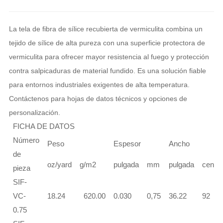
La tela de fibra de sílice recubierta de vermiculita combina un
tejido de sílice de alta pureza con una superficie protectora de
vermiculita para ofrecer mayor resistencia al fuego y protección
contra salpicaduras de material fundido. Es una solución fiable
para entornos industriales exigentes de alta temperatura.
Contáctenos para hojas de datos técnicos y opciones de
personalización.
FICHA DE DATOS
Número
Peso
Espesor
Ancho
de
oz/yard
g/m2
pulgada
mm
pulgada
centím
pieza
SIF-
VC-
18.24
620.00
0.030
0,75
36.22
92
0.75