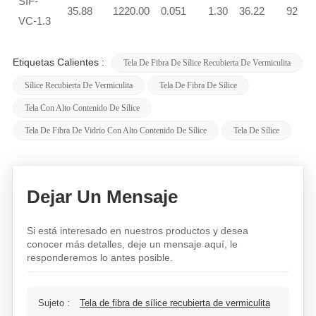
SIF-
35.88
1220.00
0.051
1.30
36.22
92
VC-1.3
Etiquetas Calientes :
Tela De Fibra De Sílice Recubierta De Vermiculita
Sílice Recubierta De Vermiculita
Tela De Fibra De Sílice
Tela Con Alto Contenido De Sílice
Tela De Fibra De Vidrio Con Alto Contenido De Sílice
Tela De Sílice
Dejar Un Mensaje
Si está interesado en nuestros productos y desea
conocer más detalles, deje un mensaje aquí, le
responderemos lo antes posible.
Sujeto :
Tela de fibra de sílice recubierta de vermiculita