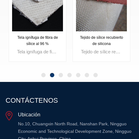
Tejido de sílice recubierto
Tela de fibra de sílice
de silicona
recubierta de vermiculita
Tejido de sílice recubierto de silicona Es una tela aislante de alta temperatura fabricada con un 96 % de fibra de sílice y un revestimiento duradero de caucho de silicona. Diseñada para entornos con calor extremo y exposición a llamas, esta tela de sílice recubierta de silicona ofrece mayor resistencia a la abrasión, protección contra el agua y mayor durabilidad contra salpicaduras de material fundido en comparación con la tela de sílice sin revestimiento. Se utiliza ampliamente para mantas de soldadura, cortinas cortafuegos, chaquetas aislantes removibles y barreras térmicas industriales que requieren un rendimiento confiable resistente al fuego.
Tela de fibra de sílice recubierta de vermiculita Es un tejido aislante de alta temperatura fabricado con un 96 % de fibra de sílice y un revestimiento protector de vermiculita. Diseñado para entornos de calor extremo y metal fundido, este tejido ofrece mayor resistencia a las chispas, mayor durabilidad superficial y una estabilidad térmica superior en comparación con el tejido de sílice sin revestimiento. Se utiliza ampliamente para mantas de soldadura, cortinas cortafuegos, barreras de aislamiento de hornos y protección contra salpicaduras de material fundido en aplicaciones industriales exigentes.
OBTENGA
OBTENGA
CONTÁCTENOS
MÁS
MÁS
Ubicación
INFORMACIÓN
INFORMACIÓN
No.10, Chuangxin North Road, Nanshan Park, Ningguo
Economic and Technological Development Zone, Ningguo
City, Anhui Province, China