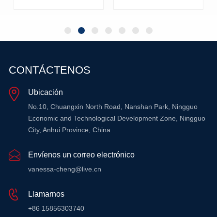
temperaturas
OBTENGA
OBTENGA
CONTÁCTENOS
MÁS
MÁS
Ubicación
ÓN
INFORMACIÓN
INFORMACIÓN
No.10, Chuangxin North Road, Nanshan Park, Ningguo
Economic and Technological Development Zone, Ningguo
City, Anhui Province, China
Envíenos un correo electrónico
vanessa-cheng@live.cn
Llamarnos
+86 15856303740