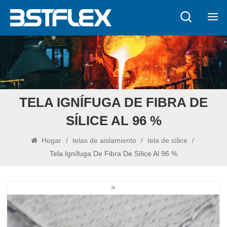
TELA IGNÍFUGA DE FIBRA DE
SÍLICE AL 96 %
Hogar
/
telas de aislamiento
/
tela de sílice
/
Tela Ignífuga De Fibra De Sílice Al 96 %
>