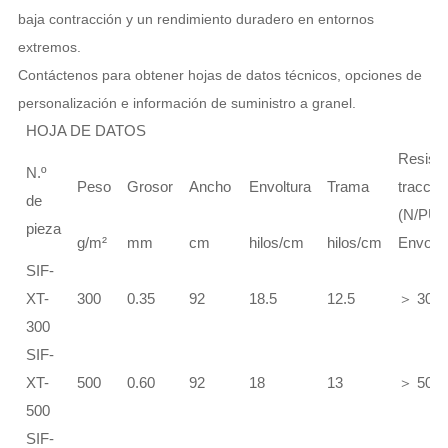
baja contracción y un rendimiento duradero en entornos
extremos.
Contáctenos para obtener hojas de datos técnicos, opciones de
personalización e información de suministro a granel.
HOJA DE DATOS
Resiste
N.º
Peso
Grosor
Ancho
Envoltura
Trama
tracció
de
(N/PU
pieza
g/m²
mm
cm
hilos/cm
hilos/cm
Envoltu
SIF-
XT-
300
0.35
92
18.5
12.5
＞
300
300
SIF-
XT-
500
0.60
92
18
13
＞
500
500
SIF-