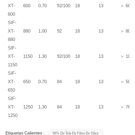
XT-
600
0.70
92/100
18
13
＞
600
600
SIF-
XT-
880
1.00
92
18
13
＞
800
880
SIF-
XT-
1150
1.30
92/100
18
13
＞
100
1150
SIF-
XT-
650
0.70
84
18
13
＞
500
650
SIF-
XT-
1250
1.30
84
18
13
＞
760
1250
Etiquetas Calientes :
96% De Tela De Fibra De Sílice