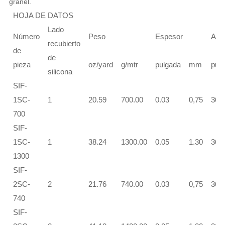
granel.
HOJA DE DATOS
Lado
Número
Peso
Espesor
Anc
recubierto
de
de
pieza
oz/yard
g/mtr
pulgada
mm
pul
silicona
SIF-
1SC-
1
20.59
700.00
0.03
0,75
36.
700
SIF-
1SC-
1
38.24
1300.00
0.05
1.30
36.
1300
SIF-
2SC-
2
21.76
740.00
0.03
0,75
36.
740
SIF-