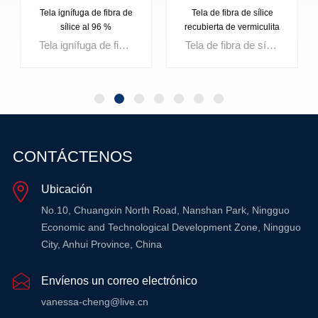
Tela ignífuga de fibra de
Tela de fibra de sílice
sílice al 96 %
recubierta de vermiculita
Tela ignífuga de fibra de sílice al 96 % Es un tejido aislante de alta temperatura fabricado con fibras de sílice de alta pureza que contienen más del 96 % de SiO₂. Diseñado para entornos de calor extremo, este tejido de sílice ofrece excelente estabilidad térmica, baja contracción y una resistencia excepcional al calor radiante y a la exposición a las llamas. Adecuado para mantas de soldadura, cortinas cortafuegos, aislamiento de hornos y protección de metal fundido, el paño de fibra de sílice al 96 % brinda protección contra incendios confiable y un rendimiento a largo plazo en aplicaciones industriales exigentes.
Tela de fibra de sílice recubierta de vermiculita Es un tejido aislante de alta temperatura fabricado con un 96 % de fibra de sílice y un revestimiento protector de vermiculita. Diseñado para entornos de calor extremo y metal fundido, este tejido ofrece mayor resistencia a las chispas, mayor durabilidad superficial y una estabilidad térmica superior en comparación con el tejido de sílice sin revestimiento. Se utiliza ampliamente para mantas de soldadura, cortinas cortafuegos, barreras de aislamiento de hornos y protección contra salpicaduras de material fundido en aplicaciones industriales exigentes.
OBTENGA
OBTENGA
CONTÁCTENOS
MÁS
MÁS
Ubicación
INFORMACIÓN
INFORMACIÓN
No.10, Chuangxin North Road, Nanshan Park, Ningguo
Economic and Technological Development Zone, Ningguo
City, Anhui Province, China
Envíenos un correo electrónico
vanessa-cheng@live.cn